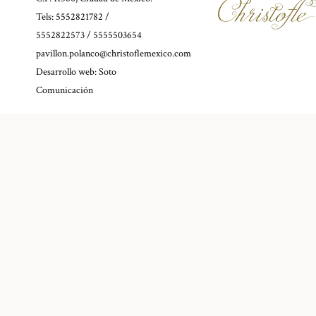
Tels: 5552821782 /
5552822573 / 5555503654
pavillon.polanco@christoflemexico.com
Desarrollo web:
Soto
Comunicación