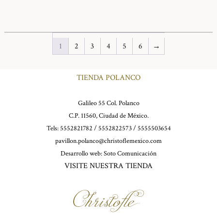
1
2
3
4
5
6
→
TIENDA POLANCO
Galileo 55 Col. Polanco
C.P. 11560, Ciudad de México.
Tels: 5552821782 / 5552822573 / 5555503654
pavillon.polanco@christoflemexico.com
Desarrollo web:
Soto Comunicación
VISITE NUESTRA TIENDA