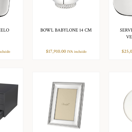
IELO
BOWL BABYLONE 14 CM
SERV
VE
$
17,910.00
$
25,
ncluido
IVA incluido