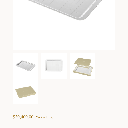
$
20,400.00
IVA incluido