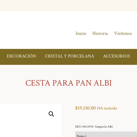
Inicio
Historia
Visítenos
DECORACIÓN
CRISTAL Y PORCELANA
ACCESORIOS
CESTA PARA PAN ALBI
$
19,130.00
IVA incluido
SKU:
04114935
Categoría:
Albi
Piezas: 1