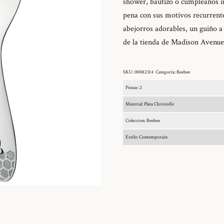
shower, bautizo o cumpleaños in
pena con sus motivos recurrent
abejorros adorables, un guiño a 
de la tienda de Madison Avenue
SKU:
00082314
Categoría:
Beebee
Piezas: 2
Material: Plata Christofle
Coleccion: Beebee
Estilo: Contemporain