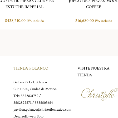
EGO DE 110 PIEZAS CLUNY EN
JUEGO DE 6 PIEZAS MOO
ESTUCHE IMPERIAL
COFFEE
$
428,710.00
$
16,680.00
IVA incluido
IVA incluido
TIENDA POLANCO
VISITE NUESTRA
TIENDA
Galileo 55 Col. Polanco
C.P. 11560, Ciudad de México.
Tels: 5552821782 /
5552822573 / 5555503654
pavillon.polanco@christoflemexico.com
Desarrollo web:
Soto