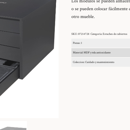
Los módulos se pueden almacena
o se pueden colocar fácilmente d
otro mueble.
SKU:
07214728
Categoría:
Estuches de cubiertos
Piezas: 1
Material: MDF y tela antioxidante
Coleccion: Cuidado y mantenimiento