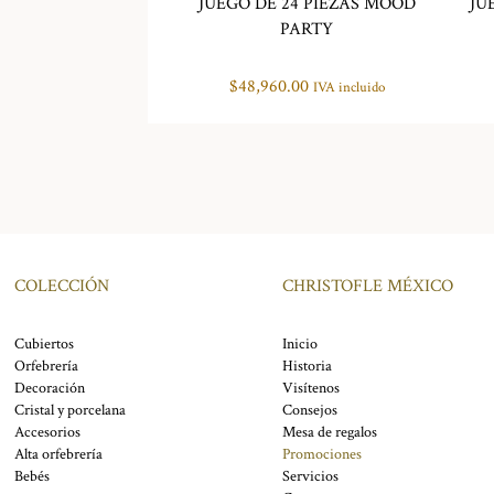
JUEGO DE 24 PIEZAS MOOD
JU
PARTY
$
48,960.00
IVA incluido
COLECCIÓN
CHRISTOFLE MÉXICO
Cubiertos
Inicio
Orfebrería
Historia
Decoración
Visítenos
Cristal y porcelana
Consejos
Accesorios
Mesa de regalos
Alta orfebrería
Promociones
Bebés
Servicios