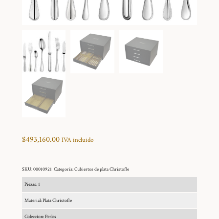
$
493,160.00
IVA incluido
SKU:
00010921
Categoría:
Cubiertos de plata Christofle
Piezas: 1
Material: Plata Christofle
Coleccion: Perles