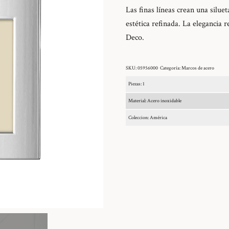
Las finas líneas crean una silue
estética refinada. La elegancia 
Deco.
SKU:
05956000
Categoría:
Marcos de acero
Piezas: 1
Material: Acero inoxidable
Coleccion: América