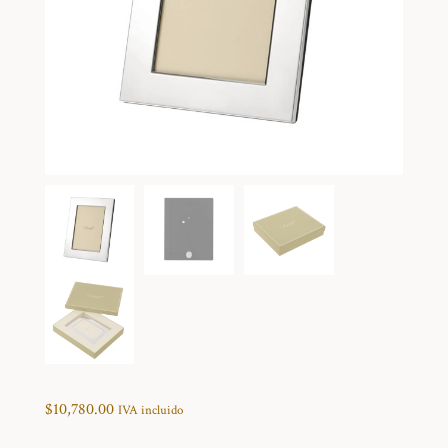
$
10,780.00
IVA incluido