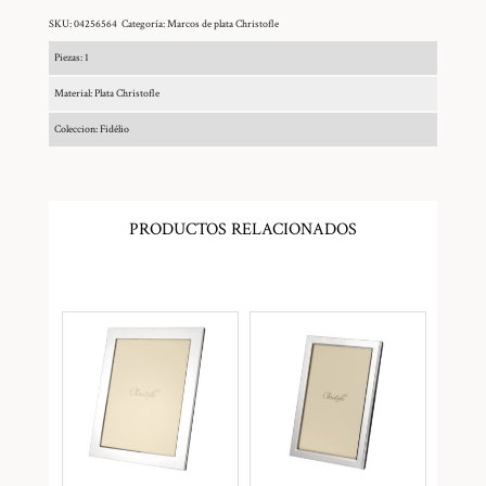
SKU:
04256564
Categoría:
Marcos de plata Christofle
Piezas: 1
Material: Plata Christofle
Coleccion: Fidélio
PRODUCTOS RELACIONADOS