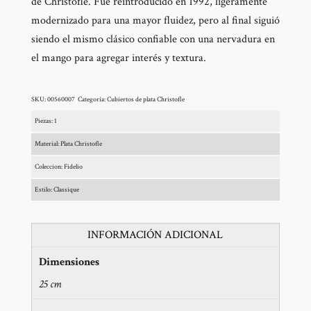
de Christofle. Fue reintroducido en 1992, ligeramente
modernizado para una mayor fluidez, pero al final siguió
siendo el mismo clásico confiable con una nervadura en
el mango para agregar interés y textura.
SKU:
00560007
Categoría:
Cubiertos de plata Christofle
Piezas: 1
Material: Plata Christofle
Coleccion: Fidelio
Estilo: Classique
INFORMACIÓN ADICIONAL
Dimensiones
25 cm