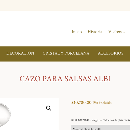
Inicio
Historia
Visítenos
DECORACIÓN
CRISTAL Y PORCELANA
ACCESORIOS
CAZO PARA SALSAS ALBI
$
10,780.00
IVA incluido
SKU:
00021040
Categoría:
Cubiertos de plata Chris
Material: Plata Christofle