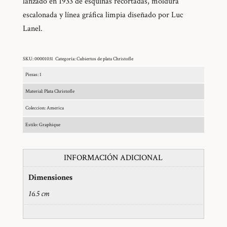
lanzado en 1933 de esquinas recortadas, moldura
escalonada y línea gráfica limpia diseñado por Luc
Lanel.
SKU:
00001031
Categoría:
Cubiertos de plata Christofle
Piezas: 1
Material: Plata Christofle
Coleccion: America
Estilo: Graphique
INFORMACIÓN ADICIONAL
Dimensiones
16.5 cm