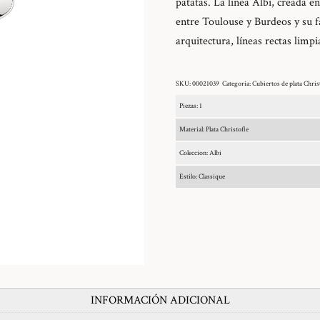
patatas. La línea Albi, creada e
entre Toulouse y Burdeos y su f
arquitectura, líneas rectas limpi
SKU:
00021039
Categoría:
Cubiertos de plata Chris
Piezas: 1
Material: Plata Christofle
Coleccion: Albi
Estilo: Classique
INFORMACIÓN ADICIONAL