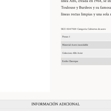
línea Albi, creada en 1968, se i
Toulouse y Burdeos y su famosa 
líneas rectas limpias y una sola 
SKU:
02417020
Categoría:
Cubiertos de acero
Piezas: 1
Material: Acero inoxidable
Coleccion: Albi Acier
Estilo: Classique
INFORMACIÓN ADICIONAL