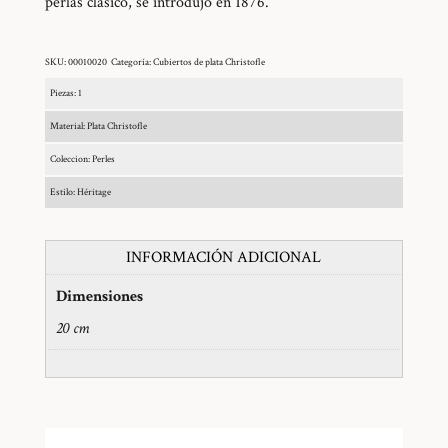
perlas clásico, se introdujo en 1876.
SKU:
00010020
Categoría:
Cubiertos de plata Christofle
Piezas: 1
Material: Plata Christofle
Coleccion: Perles
Estilo: Héritage
INFORMACIÓN ADICIONAL
Dimensiones
20 cm