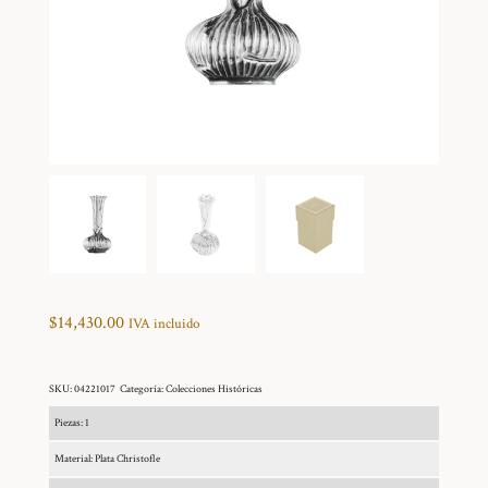
$
14,430.00
IVA incluido
SKU:
04221017
Categoría:
Colecciones Históricas
Piezas: 1
Material: Plata Christofle