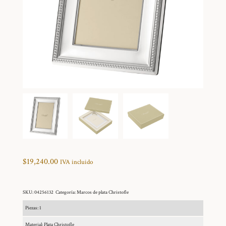
$
19,240.00
IVA incluido
SKU:
04256132
Categoría:
Marcos de plata Christofle
Piezas: 1
Material: Plata Christofle