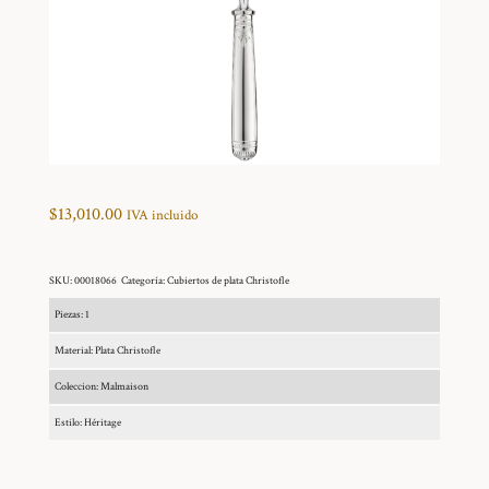
$
13,010.00
IVA incluido
SKU:
00018066
Categoría:
Cubiertos de plata Christofle
Piezas: 1
Material: Plata Christofle
Coleccion: Malmaison
Estilo: Héritage