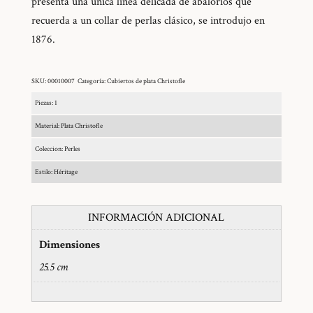
presenta una única línea delicada de abalorios que
recuerda a un collar de perlas clásico, se introdujo en
1876.
SKU:
00010007
Categoría:
Cubiertos de plata Christofle
Piezas: 1
Material: Plata Christofle
Coleccion: Perles
Estilo: Héritage
INFORMACIÓN ADICIONAL
Dimensiones
25.5 cm