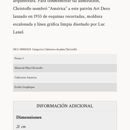
arquitectura. Para conmemorar tal admiración,
Christofle nombró “América” a este patrón Art Deco
lanzado en 1933 de esquinas recortadas, moldura
escalonada y línea gráfica limpia diseñado por Luc
Lanel.
SKU:
00001028
Categoría:
Cubiertos de plata Christofle
Piezas: 1
Material: Plata Christofle
Coleccion: America
Estilo: Graphique
INFORMACIÓN ADICIONAL
Dimensiones
21 cm