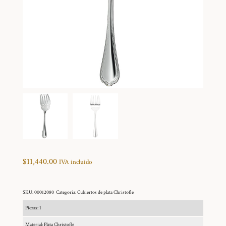
$
11,440.00
IVA incluido
SKU:
00012080
Categoría:
Cubiertos de plata Christofle
Piezas: 1
Material: Plata Christofle