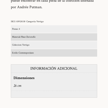
puede encontrar en cada pieza de la colección diseñada
por Andrée Putman.
SKU:
03928130
Categoría:
Vertigo
Piezas: 4
Material: Plata Christofle
Coleccion: Vertigo
Estilo: Contemporáneo
INFORMACIÓN ADICIONAL
Dimensiones
26 cm