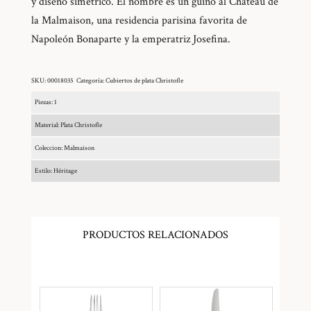
y diseño simétrico. El nombre es un guiño al Chateau de
la Malmaison, una residencia parisina favorita de
Napoleón Bonaparte y la emperatriz Josefina.
SKU:
00018035
Categoría:
Cubiertos de plata Christofle
Piezas: 1
Material: Plata Christofle
Coleccion: Malmaison
Estilo: Héritage
PRODUCTOS RELACIONADOS