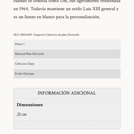
cuando se conocía como Uni, fue ligeramente rediseñada
en 1964. Todavía mantiene un estilo Luis XIII general y
es un lienzo en blanco para la personalización.
SKU:
00016009
Categoría:
Cubiertos de plata Christofle
Piezas: 1
Material: Plata Christofle
Coleccion: Cluny
Estilo: Classique
INFORMACIÓN ADICIONAL
Dimensiones
25 cm