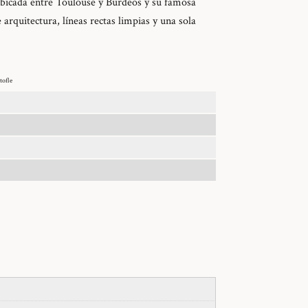
ubicada entre Toulouse y Burdeos y su famosa
 arquitectura, líneas rectas limpias y una sola
tofle