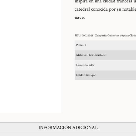
inspira en una ciudad francesa 
catedral conocida por su notable
nave.
SKU:
00021028
Categoría:
Cubiertos de plata Chris
Piezas: 1
Material: Plata Christofle
Coleccion: Albi
Estilo: Classique
INFORMACIÓN ADICIONAL