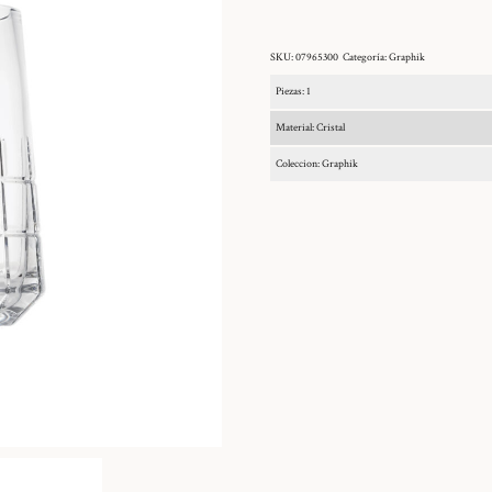
SKU:
07965300
Categoría:
Graphik
Piezas: 1
Material: Cristal
Coleccion: Graphik