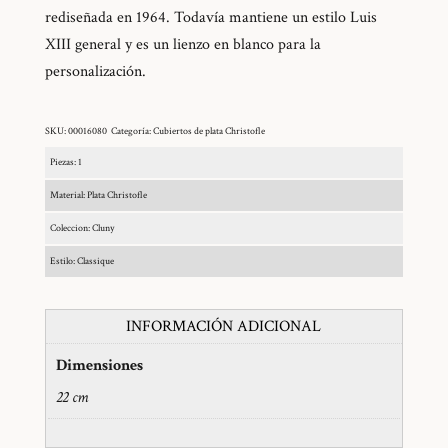
rediseñada en 1964. Todavía mantiene un estilo Luis
XIII general y es un lienzo en blanco para la
personalización.
SKU:
00016080
Categoría:
Cubiertos de plata Christofle
Piezas: 1
Material: Plata Christofle
Coleccion: Cluny
Estilo: Classique
INFORMACIÓN ADICIONAL
Dimensiones
22 cm