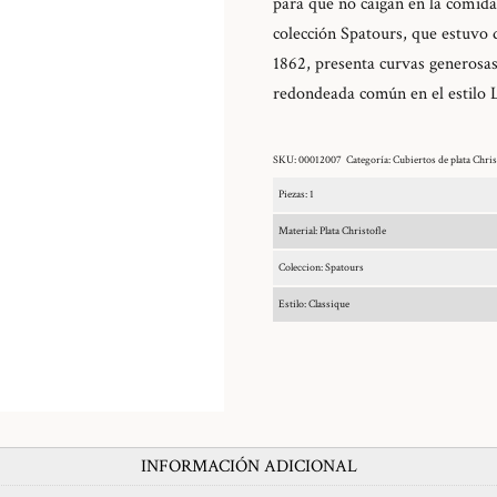
para que no caigan en la comida.
colección Spatours, que estuvo d
1862, presenta curvas generosas
redondeada común en el estilo 
SKU:
00012007
Categoría:
Cubiertos de plata Chris
Piezas: 1
Material: Plata Christofle
Coleccion: Spatours
Estilo: Classique
INFORMACIÓN ADICIONAL