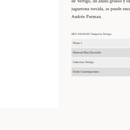
de Vértigo, un anillo grueso y 
juguetona torcida, se puede enco
Andrée Putman.
SKU:
04243220
Categoría:
Vertigo
Piezas: 1
Material: Plata Christofle
Coleccion: Vertigo
Estilo: Contemporáneo