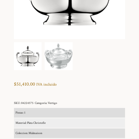
$
51,410.00
IVA incluido
SKU:
04224575
Categoría:
Vertigo
Piezas: 1
Material: Plata Christofle
Coleccion: Malmaison